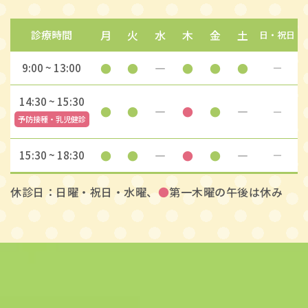
月
火
水
木
金
土
診療時間
日・祝日
●
●
―
●
●
●
9:00 ~ 13:00
―
14:30 ~ 15:30
●
●
―
●
●
―
―
予防接種・乳児健診
●
●
―
●
●
―
15:30 ~ 18:30
―
休診日：日曜・祝日・水曜、
●
第一木曜の午後は休み