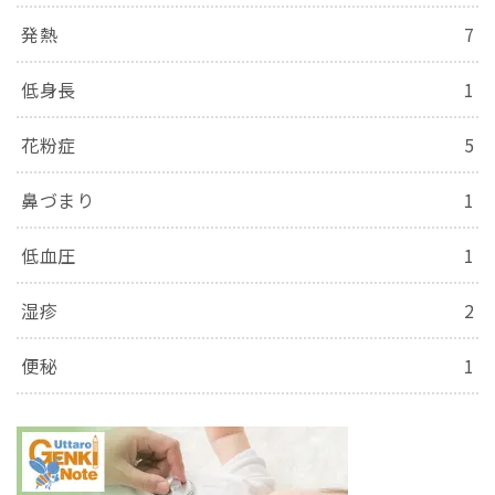
発熱
7
低身長
1
花粉症
5
鼻づまり
1
低血圧
1
湿疹
2
便秘
1