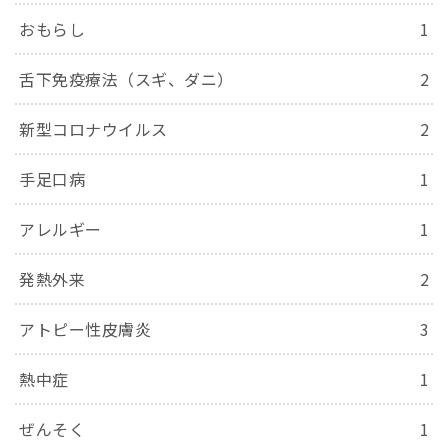
おもらし
1
舌下免疫療法（スギ、ダニ）
2
新型コロナウイルス
2
手足口病
1
アレルギー
1
発熱外来
2
アトピー性皮膚炎
3
熱中症
1
ぜんそく
1