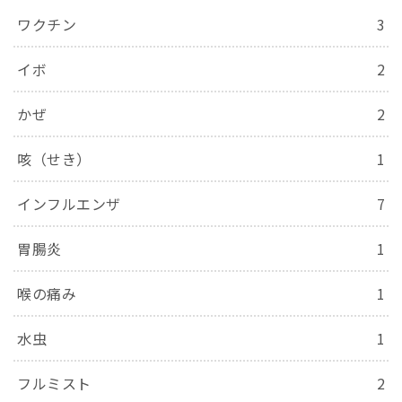
ワクチン
3
イボ
2
かぜ
2
咳（せき）
1
インフルエンザ
7
胃腸炎
1
喉の痛み
1
水虫
1
フルミスト
2