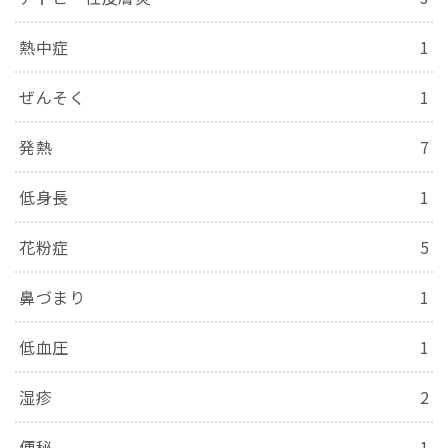
熱中症
1
ぜんそく
1
発熱
7
低身長
1
花粉症
5
鼻づまり
1
低血圧
1
湿疹
2
便秘
1