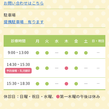
お問い合わせはこちら
駐車場
提携駐車場 有ります
月
火
水
木
金
土
診療時間
日・祝日
●
●
―
●
●
●
9:00 ~ 13:00
―
14:30 ~ 15:30
●
●
―
●
●
―
―
予防接種・乳児健診
●
●
―
●
●
―
15:30 ~ 18:30
―
休診日：日曜・祝日・水曜、
●
第一木曜の午後は休み