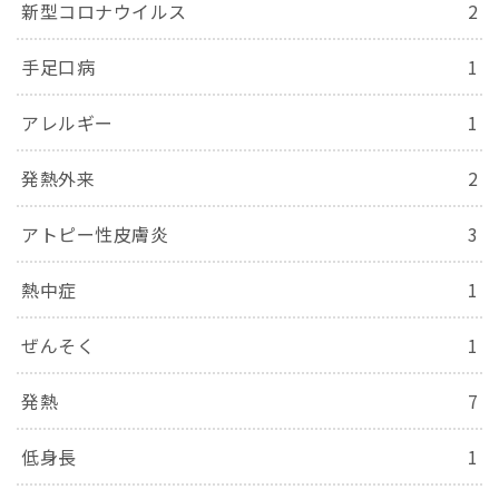
新型コロナウイルス
2
手足口病
1
アレルギー
1
発熱外来
2
アトピー性皮膚炎
3
熱中症
1
ぜんそく
1
発熱
7
低身長
1