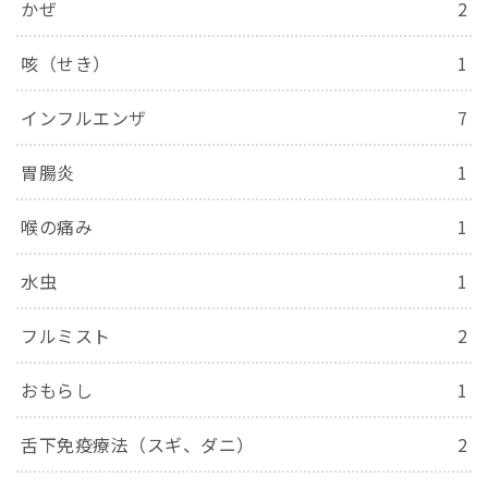
かぜ
2
咳（せき）
1
インフルエンザ
7
胃腸炎
1
喉の痛み
1
水虫
1
フルミスト
2
おもらし
1
舌下免疫療法（スギ、ダニ）
2