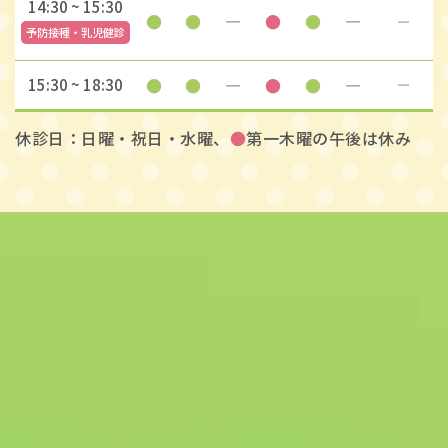
14:30 ~ 15:30
●
●
―
●
●
―
―
予防接種・乳児健診
●
●
―
●
●
―
15:30 ~ 18:30
―
休診日：日曜・祝日・水曜、
●
第一木曜の午後は休み