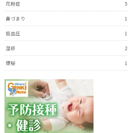
花粉症
5
鼻づまり
1
低血圧
1
湿疹
2
便秘
1