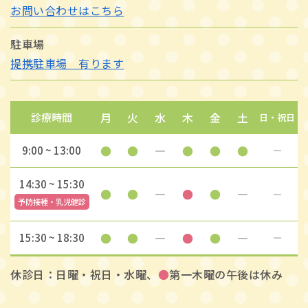
お問い合わせはこちら
駐車場
提携駐車場 有ります
月
火
水
木
金
土
診療時間
日・祝日
●
●
―
●
●
●
9:00 ~ 13:00
―
14:30 ~ 15:30
●
●
―
●
●
―
―
予防接種・乳児健診
●
●
―
●
●
―
15:30 ~ 18:30
―
休診日：日曜・祝日・水曜、
●
第一木曜の午後は休み