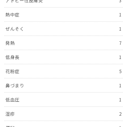
アトピー性皮膚炎
3
熱中症
1
ぜんそく
1
発熱
7
低身長
1
花粉症
5
鼻づまり
1
低血圧
1
湿疹
2